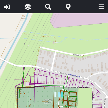
©
OpenStreetMap
contributors.
A térkép tájékoztató jellegű, másolata
semmilyen hivatalos eljárásban nem használható fel!
www.foldhivatal.hu
';