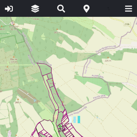
©
OpenStreetMap
contributors.
A térkép tájékoztató jellegű, másolata
semmilyen hivatalos eljárásban nem használható fel!
www.foldhivatal.hu
';